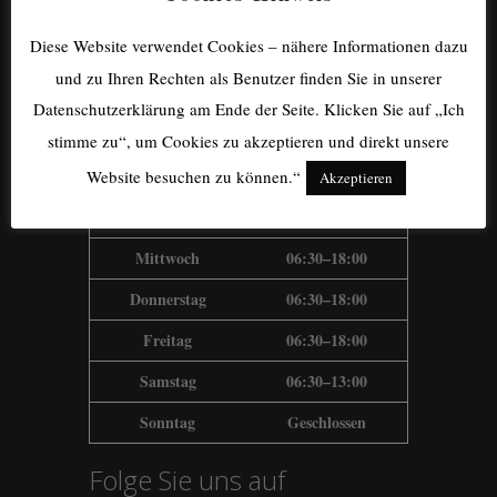
Diese Website verwendet Cookies – nähere Informationen dazu
und zu Ihren Rechten als Benutzer finden Sie in unserer
Unsere
Datenschutzerklärung am Ende der Seite. Klicken Sie auf „Ich
Öffnungszeiten
stimme zu“, um Cookies zu akzeptieren und direkt unsere
Montag
06:30–18:00
Website besuchen zu können.“
Akzeptieren
Dienstag
06:30–18:00
Mittwoch
06:30–18:00
Donnerstag
06:30–18:00
Freitag
06:30–18:00
Samstag
06:30–13:00
Sonntag
Geschlossen
Folge Sie uns auf